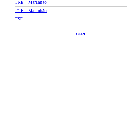
TRE – Maranhão
TCE – Maranhão
TSE
©
2026
Portal Fuxico do Sertão
- Todos os Direitos Reservados |
Desenvolvido Por:
JOERI