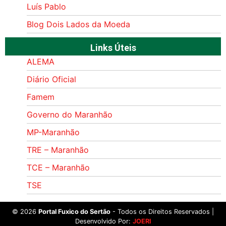
Luís Pablo
Blog Dois Lados da Moeda
Links Úteis
ALEMA
Diário Oficial
Famem
Governo do Maranhão
MP-Maranhão
TRE – Maranhão
TCE – Maranhão
TSE
©
2026
Portal Fuxico do Sertão
- Todos os Direitos Reservados |
Desenvolvido Por:
JOERI