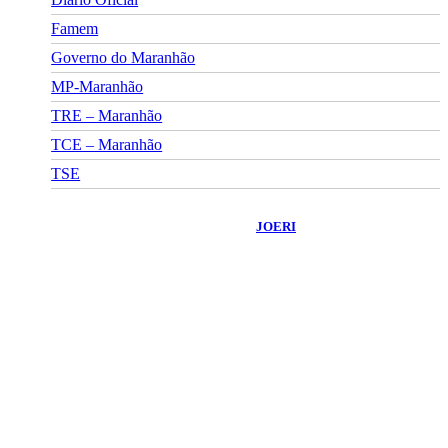
Famem
Governo do Maranhão
MP-Maranhão
TRE – Maranhão
TCE – Maranhão
TSE
©
2026
Portal Fuxico do Sertão
- Todos os Direitos Reservados |
Desenvolvido Por:
JOERI