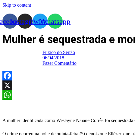
Skip to content
acebook
Instagram
Twitter
Whatsapp
Mulher é sequestrada e mor
Fuxico do Sertão
06/04/2018
Fazer Comentário
Facebook
X
WhatsApp
A mulher identificada como Weslayne Naiane Corrêa foi sequestrada e 
O crime ocorreu na noite de quinta-feira (5) depois que Eliézer, que 