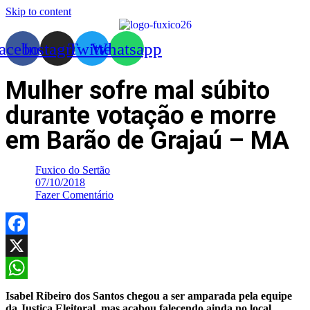
Skip to content
acebook
Instagram
Twitter
Whatsapp
Mulher sofre mal súbito
durante votação e morre
em Barão de Grajaú – MA
Fuxico do Sertão
07/10/2018
Fazer Comentário
Facebook
X
WhatsApp
Isabel Ribeiro dos Santos chegou a ser amparada pela equipe
da Justiça Eleitoral, mas acabou falecendo ainda no local.