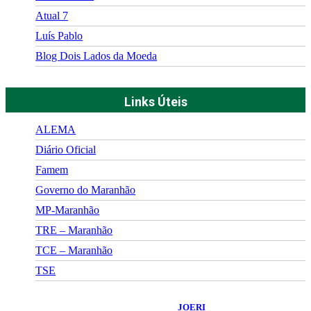
Atual 7
Luís Pablo
Blog Dois Lados da Moeda
Links Úteis
ALEMA
Diário Oficial
Famem
Governo do Maranhão
MP-Maranhão
TRE – Maranhão
TCE – Maranhão
TSE
©
2026
Portal Fuxico do Sertão
- Todos os Direitos Reservados |
Desenvolvido Por:
JOERI