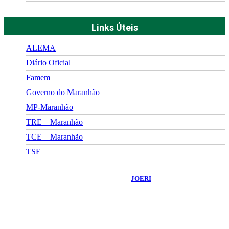
Links Úteis
ALEMA
Diário Oficial
Famem
Governo do Maranhão
MP-Maranhão
TRE – Maranhão
TCE – Maranhão
TSE
©
2026
Portal Fuxico do Sertão
- Todos os Direitos Reservados |
Desenvolvido Por:
JOERI