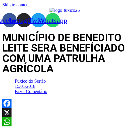
Skip to content
acebook
Instagram
Twitter
Whatsapp
MUNICÍPIO DE BENEDITO
LEITE SERA BENEFÍCIADO
COM UMA PATRULHA
AGRÍCOLA
Fuxico do Sertão
15/01/2018
Fazer Comentário
Facebook
X