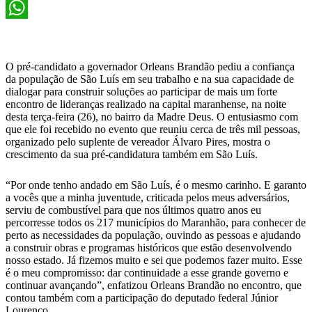
X
WhatsApp
O pré-candidato a governador Orleans Brandão pediu a confiança
da população de São Luís em seu trabalho e na sua capacidade de
dialogar para construir soluções ao participar de mais um forte
encontro de lideranças realizado na capital maranhense, na noite
desta terça-feira (26), no bairro da Madre Deus. O entusiasmo com
que ele foi recebido no evento que reuniu cerca de três mil pessoas,
organizado pelo suplente de vereador Álvaro Pires, mostra o
crescimento da sua pré-candidatura também em São Luís.
“Por onde tenho andado em São Luís, é o mesmo carinho. E garanto
a vocês que a minha juventude, criticada pelos meus adversários,
serviu de combustível para que nos últimos quatro anos eu
percorresse todos os 217 municípios do Maranhão, para conhecer de
perto as necessidades da população, ouvindo as pessoas e ajudando
a construir obras e programas históricos que estão desenvolvendo
nosso estado. Já fizemos muito e sei que podemos fazer muito. Esse
é o meu compromisso: dar continuidade a esse grande governo e
continuar avançando”, enfatizou Orleans Brandão no encontro, que
contou também com a participação do deputado federal Júnior
Lourenço.