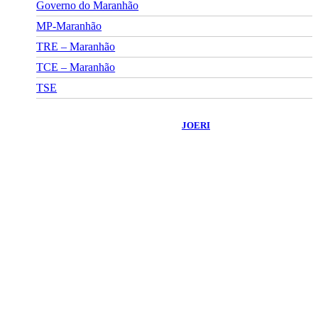
Governo do Maranhão
MP-Maranhão
TRE – Maranhão
TCE – Maranhão
TSE
©
2026
Portal Fuxico do Sertão
- Todos os Direitos Reservados |
Desenvolvido Por:
JOERI