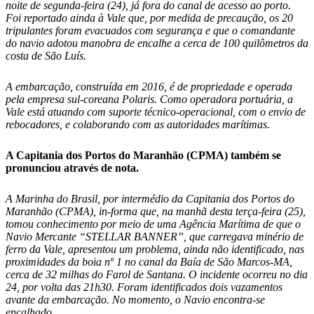
noite de segunda-feira (24), já fora do canal de acesso ao porto.
Foi reportado ainda à Vale que, por medida de precaução, os 20
tripulantes foram evacuados com segurança e que o comandante
do navio adotou manobra de encalhe a cerca de 100 quilômetros da
costa de São Luís.
A embarcação, construída em 2016, é de propriedade e operada
pela empresa sul-coreana Polaris. Como operadora portuária, a
Vale está atuando com suporte técnico-operacional, com o envio de
rebocadores, e colaborando com as autoridades marítimas.
A Capitania dos Portos do Maranhão (CPMA) também se
pronunciou através de nota.
A Marinha do Brasil, por intermédio da Capitania dos Portos do
Maranhão (CPMA), in-forma que, na manhã desta terça-feira (25),
tomou conhecimento por meio de uma Agência Marítima de que o
Navio Mercante “STELLAR BANNER”, que carregava minério de
ferro da Vale, apresentou um problema, ainda não identificado, nas
proximidades da boia nº 1 no canal da Baía de São Marcos-MA,
cerca de 32 milhas do Farol de Santana. O incidente ocorreu no dia
24, por volta das 21h30. Foram identificados dois vazamentos
avante da embarcação. No momento, o Navio encontra-se
encalhado.