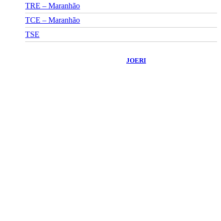
TRE – Maranhão
TCE – Maranhão
TSE
©
2026
Portal Fuxico do Sertão
- Todos os Direitos Reservados |
Desenvolvido Por:
JOERI