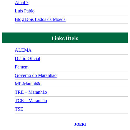
Atual 7
Luís Pablo
Blog Dois Lados da Moeda
Links Úteis
ALEMA
Diário Oficial
Famem
Governo do Maranhão
MP-Maranhão
TRE – Maranhão
TCE – Maranhão
TSE
©
2026
Portal Fuxico do Sertão
- Todos os Direitos Reservados |
Desenvolvido Por:
JOERI