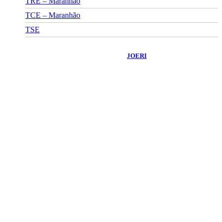
TRE – Maranhão
TCE – Maranhão
TSE
©
2026
Portal Fuxico do Sertão
- Todos os Direitos Reservados |
Desenvolvido Por:
JOERI