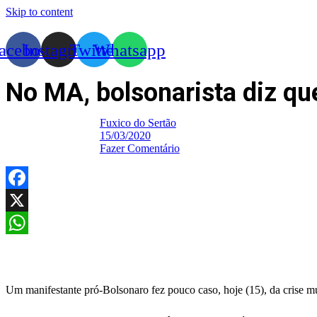
Skip to content
acebook
Instagram
Twitter
Whatsapp
No MA, bolsonarista diz q
Fuxico do Sertão
15/03/2020
Fazer Comentário
Facebook
X
WhatsApp
Um manifestante pró-Bolsonaro fez pouco caso, hoje (15), da crise 