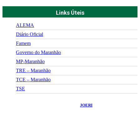
Links Úteis
ALEMA
Diário Oficial
Famem
Governo do Maranhão
MP-Maranhão
TRE – Maranhão
TCE – Maranhão
TSE
©
2026
Portal Fuxico do Sertão
- Todos os Direitos Reservados |
Desenvolvido Por:
JOERI