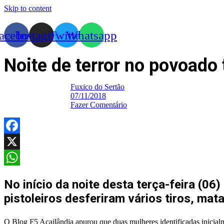
Skip to content
acebook
Instagram
Twitter
Whatsapp
Noite de terror no povoad
Fuxico do Sertão
07/11/2018
Fazer Comentário
Facebook
X
WhatsApp
No início da noite desta terça-feira (
pistoleiros desferiram vários tiros, ma
O Blog F5 Açailândia apurou que duas mulheres identificadas inicial