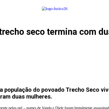
o trecho seco termina com d
06) a população do povoado Trecho Seco v
taram duas mulheres.
mente pelos pré – nomes de Vanda e Diele foram brutalmente assassina