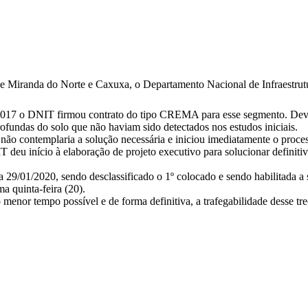
e Miranda do Norte e Caxuxa, o Departamento Nacional de Infraestrut
2017 o DNIT firmou contrato do tipo CREMA para esse segmento. Devid
fundas do solo que não haviam sido detectados nos estudos iniciais.
ão contemplaria a solução necessária e iniciou imediatamente o process
T deu início à elaboração de projeto executivo para solucionar definiti
ia 29/01/2020, sendo desclassificado o 1º colocado e sendo habilitada a
a quinta-feira (20).
menor tempo possível e de forma definitiva, a trafegabilidade desse t