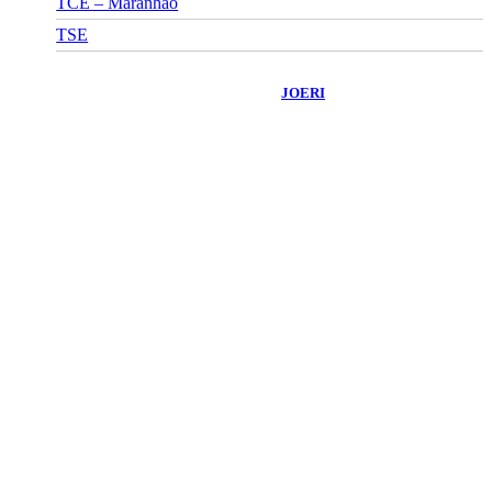
TCE – Maranhão
TSE
©
2026
Portal Fuxico do Sertão
- Todos os Direitos Reservados |
Desenvolvido Por:
JOERI