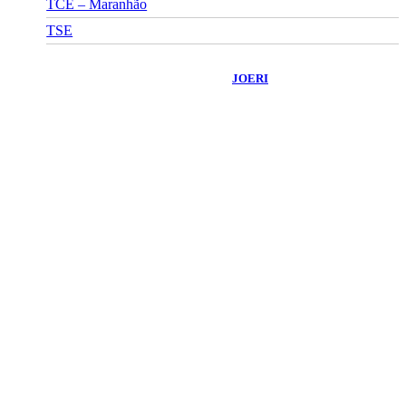
TCE – Maranhão
TSE
©
2026
Portal Fuxico do Sertão
- Todos os Direitos Reservados |
Desenvolvido Por:
JOERI