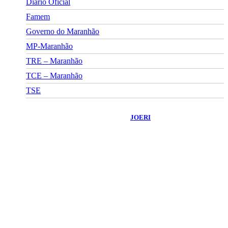
Diário Oficial
Famem
Governo do Maranhão
MP-Maranhão
TRE – Maranhão
TCE – Maranhão
TSE
©
2026
Portal Fuxico do Sertão
- Todos os Direitos Reservados |
Desenvolvido Por:
JOERI