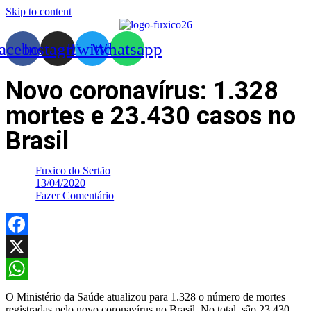
Skip to content
acebook
Instagram
Twitter
Whatsapp
Novo coronavírus: 1.328
mortes e 23.430 casos no
Brasil
Fuxico do Sertão
13/04/2020
Fazer Comentário
Facebook
X
WhatsApp
O Ministério da Saúde atualizou para 1.328 o número de mortes
registradas pelo novo coronavírus no Brasil. No total, são 23.430