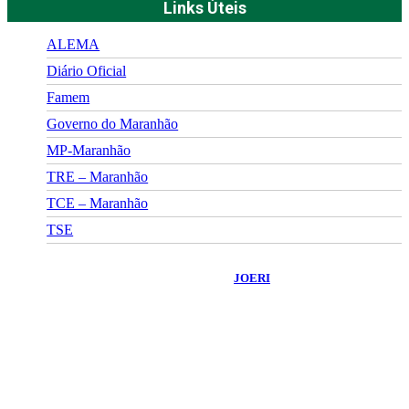
Links Úteis
ALEMA
Diário Oficial
Famem
Governo do Maranhão
MP-Maranhão
TRE – Maranhão
TCE – Maranhão
TSE
©
2026
Portal Fuxico do Sertão
- Todos os Direitos Reservados |
Desenvolvido Por:
JOERI