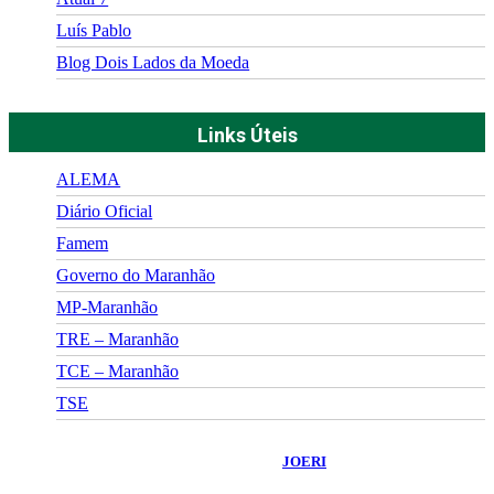
Luís Pablo
Blog Dois Lados da Moeda
Links Úteis
ALEMA
Diário Oficial
Famem
Governo do Maranhão
MP-Maranhão
TRE – Maranhão
TCE – Maranhão
TSE
©
2026
Portal Fuxico do Sertão
- Todos os Direitos Reservados |
Desenvolvido Por:
JOERI