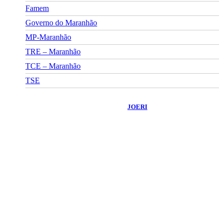
Famem
Governo do Maranhão
MP-Maranhão
TRE – Maranhão
TCE – Maranhão
TSE
©
2026
Portal Fuxico do Sertão
- Todos os Direitos Reservados |
Desenvolvido Por:
JOERI