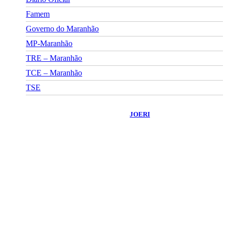
Famem
Governo do Maranhão
MP-Maranhão
TRE – Maranhão
TCE – Maranhão
TSE
©
2026
Portal Fuxico do Sertão
- Todos os Direitos Reservados |
Desenvolvido Por:
JOERI