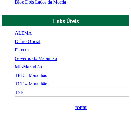
Blog Dois Lados da Moeda
Links Úteis
ALEMA
Diário Oficial
Famem
Governo do Maranhão
MP-Maranhão
TRE – Maranhão
TCE – Maranhão
TSE
©
2026
Portal Fuxico do Sertão
- Todos os Direitos Reservados |
Desenvolvido Por:
JOERI