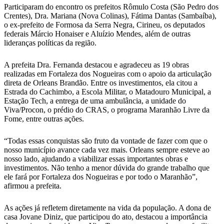
Participaram do encontro os prefeitos Rômulo Costa (São Pedro dos
Crentes), Dra. Mariana (Nova Colinas), Fátima Dantas (Sambaíba),
o ex-prefeito de Formosa da Serra Negra, Cirineu, os deputados
federais Márcio Honaiser e Aluízio Mendes, além de outras
lideranças políticas da região.
A prefeita Dra. Fernanda destacou e agradeceu as 19 obras
realizadas em Fortaleza dos Nogueiras com o apoio da articulação
direta de Orleans Brandão. Entre os investimentos, ela citou a
Estrada do Cachimbo, a Escola Militar, o Matadouro Municipal, a
Estação Tech, a entrega de uma ambulância, a unidade do
Viva/Procon, o prédio do CRAS, o programa Maranhão Livre da
Fome, entre outras ações.
“Todas essas conquistas são fruto da vontade de fazer com que o
nosso município avance cada vez mais. Orleans sempre esteve ao
nosso lado, ajudando a viabilizar essas importantes obras e
investimentos. Não tenho a menor dúvida do grande trabalho que
ele fará por Fortaleza dos Nogueiras e por todo o Maranhão”,
afirmou a prefeita.
As ações já refletem diretamente na vida da população. A dona de
casa Jovane Diniz, que participou do ato, destacou a importância