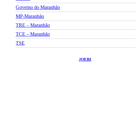
Governo do Maranhão
MP-Maranhão
TRE – Maranhão
TCE – Maranhão
TSE
©
2026
Portal Fuxico do Sertão
- Todos os Direitos Reservados |
Desenvolvido Por:
JOERI