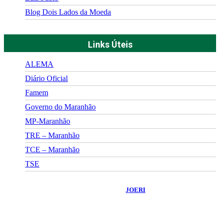
Blog Dois Lados da Moeda
Links Úteis
ALEMA
Diário Oficial
Famem
Governo do Maranhão
MP-Maranhão
TRE – Maranhão
TCE – Maranhão
TSE
©
2026
Portal Fuxico do Sertão
- Todos os Direitos Reservados |
Desenvolvido Por:
JOERI