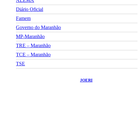
ALEMA
Diário Oficial
Famem
Governo do Maranhão
MP-Maranhão
TRE – Maranhão
TCE – Maranhão
TSE
©
2026
Portal Fuxico do Sertão
- Todos os Direitos Reservados |
Desenvolvido Por:
JOERI