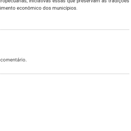
ropecuárias, iniciativas essas que preservam as tradições
vimento econômico dos municípios.
 comentário.