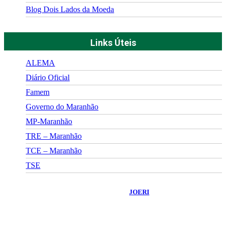
Blog Dois Lados da Moeda
Links Úteis
ALEMA
Diário Oficial
Famem
Governo do Maranhão
MP-Maranhão
TRE – Maranhão
TCE – Maranhão
TSE
©
2026
Portal Fuxico do Sertão
- Todos os Direitos Reservados |
Desenvolvido Por:
JOERI