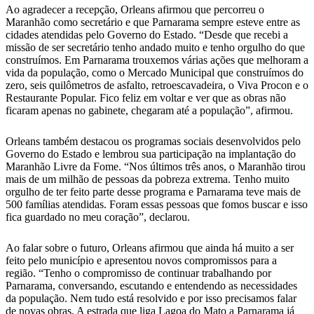
Ao agradecer a recepção, Orleans afirmou que percorreu o
Maranhão como secretário e que Parnarama sempre esteve entre as
cidades atendidas pelo Governo do Estado. “Desde que recebi a
missão de ser secretário tenho andado muito e tenho orgulho do que
construímos. Em Parnarama trouxemos várias ações que melhoram a
vida da população, como o Mercado Municipal que construímos do
zero, seis quilômetros de asfalto, retroescavadeira, o Viva Procon e o
Restaurante Popular. Fico feliz em voltar e ver que as obras não
ficaram apenas no gabinete, chegaram até a população”, afirmou.
Orleans também destacou os programas sociais desenvolvidos pelo
Governo do Estado e lembrou sua participação na implantação do
Maranhão Livre da Fome. “Nos últimos três anos, o Maranhão tirou
mais de um milhão de pessoas da pobreza extrema. Tenho muito
orgulho de ter feito parte desse programa e Parnarama teve mais de
500 famílias atendidas. Foram essas pessoas que fomos buscar e isso
fica guardado no meu coração”, declarou.
Ao falar sobre o futuro, Orleans afirmou que ainda há muito a ser
feito pelo município e apresentou novos compromissos para a
região. “Tenho o compromisso de continuar trabalhando por
Parnarama, conversando, escutando e entendendo as necessidades
da população. Nem tudo está resolvido e por isso precisamos falar
de novas obras. A estrada que liga Lagoa do Mato a Parnarama já