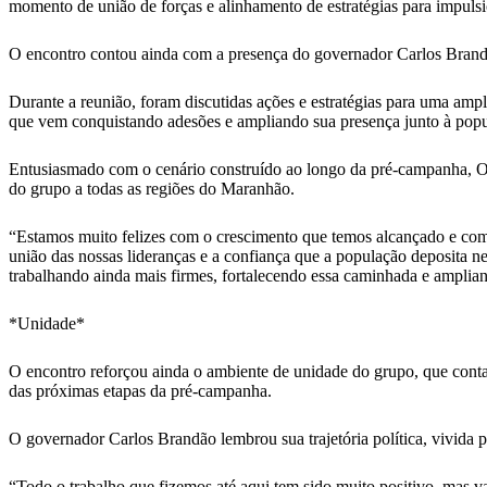
momento de união de forças e alinhamento de estratégias para impuls
O encontro contou ainda com a presença do governador Carlos Brand
Durante a reunião, foram discutidas ações e estratégias para uma amp
que vem conquistando adesões e ampliando sua presença junto à popu
Entusiasmado com o cenário construído ao longo da pré-campanha, Or
do grupo a todas as regiões do Maranhão.
“Estamos muito felizes com o crescimento que temos alcançado e com
união das nossas lideranças e a confiança que a população deposita n
trabalhando ainda mais firmes, fortalecendo essa caminhada e amplia
*Unidade*
O encontro reforçou ainda o ambiente de unidade do grupo, que conta
das próximas etapas da pré-campanha.
O governador Carlos Brandão lembrou sua trajetória política, vivida
“Todo o trabalho que fizemos até aqui tem sido muito positivo, mas 