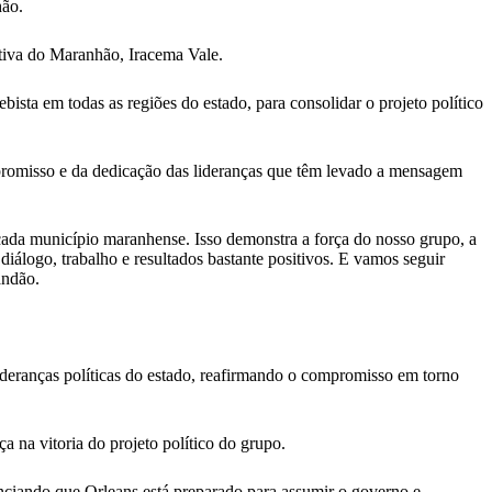
hão.
tiva do Maranhão, Iracema Vale.
sta em todas as regiões do estado, para consolidar o projeto político
promisso e da dedicação das lideranças que têm levado a mensagem
ada município maranhense. Isso demonstra a força do nosso grupo, a
iálogo, trabalho e resultados bastante positivos. E vamos seguir
andão.
ideranças políticas do estado, reafirmando o compromisso em torno
 na vitoria do projeto político do grupo.
nciando que Orleans está preparado para assumir o governo e