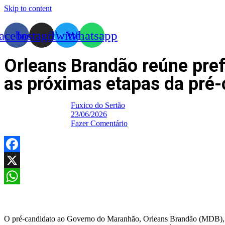
Skip to content
acebook
Instagram
Twitter
Whatsapp
Orleans Brandão reúne prefe
as próximas etapas da pr
Fuxico do Sertão
23/06/2026
Fazer Comentário
Facebook
X
WhatsApp
O pré-candidato ao Governo do Maranhão, Orleans Brandão (MDB), reu