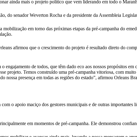
ionar ainda mais o projeto político que vem liderando em todo o Maran
ão, do senador Weverton Rocha e da presidente da Assembleia Legisla
la mobilização em torno das próximas etapas da pré-campanha do emedebi
lação.
leans afirmou que o crescimento do projeto é resultado direto do com
 o engajamento de todos, que têm dado eco aos nossos propósitos em c
esse projeto. Temos construído uma pré-campanha vitoriosa, com muito d
ndo nossa presença em todas as regiões do estado”, afirmou Orleans Br
 com o apoio maciço dos gestores municipais e de outras importantes l
 principalmente em momentos de pré-campanha. Ele demonstrou confiança
vamos mobilizar e avançar ainda mais, levando a nossa mensagem e anu