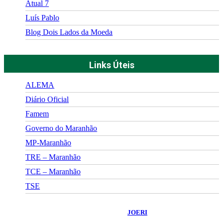
Atual 7
Luís Pablo
Blog Dois Lados da Moeda
Links Úteis
ALEMA
Diário Oficial
Famem
Governo do Maranhão
MP-Maranhão
TRE – Maranhão
TCE – Maranhão
TSE
©
2026
Portal Fuxico do Sertão
- Todos os Direitos Reservados |
Desenvolvido Por:
JOERI