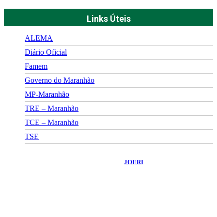
Links Úteis
ALEMA
Diário Oficial
Famem
Governo do Maranhão
MP-Maranhão
TRE – Maranhão
TCE – Maranhão
TSE
©
2026
Portal Fuxico do Sertão
- Todos os Direitos Reservados |
Desenvolvido Por:
JOERI