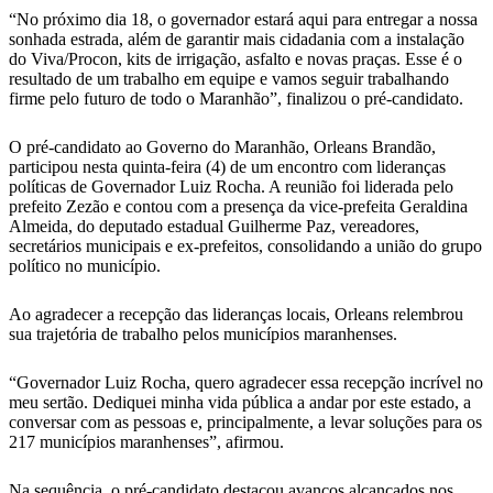
“No próximo dia 18, o governador estará aqui para entregar a nossa
sonhada estrada, além de garantir mais cidadania com a instalação
do Viva/Procon, kits de irrigação, asfalto e novas praças. Esse é o
resultado de um trabalho em equipe e vamos seguir trabalhando
firme pelo futuro de todo o Maranhão”, finalizou o pré-candidato.
O pré-candidato ao Governo do Maranhão, Orleans Brandão,
participou nesta quinta-feira (4) de um encontro com lideranças
políticas de Governador Luiz Rocha. A reunião foi liderada pelo
prefeito Zezão e contou com a presença da vice-prefeita Geraldina
Almeida, do deputado estadual Guilherme Paz, vereadores,
secretários municipais e ex-prefeitos, consolidando a união do grupo
político no município.
Ao agradecer a recepção das lideranças locais, Orleans relembrou
sua trajetória de trabalho pelos municípios maranhenses.
“Governador Luiz Rocha, quero agradecer essa recepção incrível no
meu sertão. Dediquei minha vida pública a andar por este estado, a
conversar com as pessoas e, principalmente, a levar soluções para os
217 municípios maranhenses”, afirmou.
Na sequência, o pré-candidato destacou avanços alcançados nos