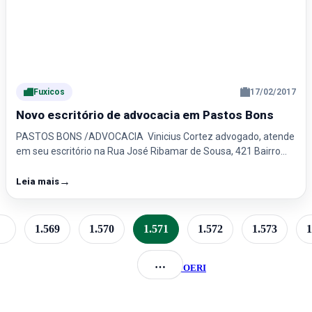
Fuxicos
17/02/2017
Novo escritório de advocacia em Pastos Bons
PASTOS BONS /ADVOCACIA Vinicius Cortez advogado, atende
em seu escritório na Rua José Ribamar de Sousa, 421 Bairro…
→
Leia mais
1.569
1.570
1.571
1.572
1.573
1
©
2026
Portal Fuxico do Sertão
- Todos os Direitos Reservados |
…
…
Desenvolvido Por:
JOERI