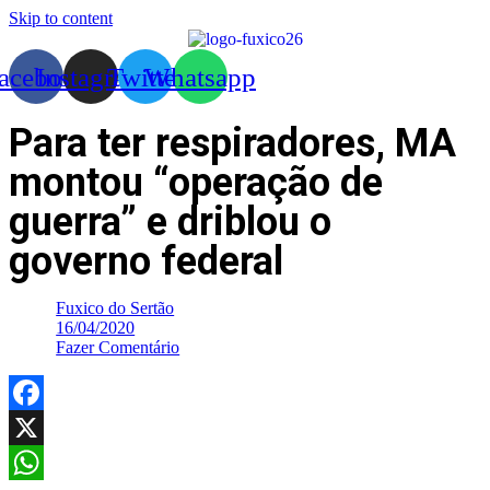
Skip to content
acebook
Instagram
Twitter
Whatsapp
Para ter respiradores, MA
montou “operação de
guerra” e driblou o
governo federal
Fuxico do Sertão
16/04/2020
Fazer Comentário
Facebook
X