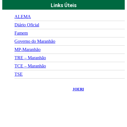
Links Úteis
ALEMA
Diário Oficial
Famem
Governo do Maranhão
MP-Maranhão
TRE – Maranhão
TCE – Maranhão
TSE
©
2026
Portal Fuxico do Sertão
- Todos os Direitos Reservados |
Desenvolvido Por:
JOERI