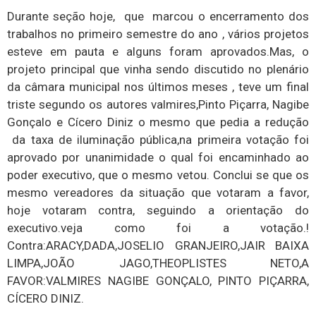
Durante seção hoje, que marcou o encerramento dos
trabalhos no primeiro semestre do ano , vários projetos
esteve em pauta e alguns foram aprovados.Mas, o
projeto principal que vinha sendo discutido no plenário
da câmara municipal nos últimos meses , teve um final
triste segundo os autores valmires,Pinto Piçarra, Nagibe
Gonçalo e Cícero Diniz o mesmo que pedia a redução
da taxa de iluminação pública,na primeira votação foi
aprovado por unanimidade o qual foi encaminhado ao
poder executivo, que o mesmo vetou. Conclui se que os
mesmo vereadores da situação que votaram a favor,
hoje votaram contra, seguindo a orientação do
executivo.veja como foi a votação.!
Contra:ARACY,DADA,JOSELIO GRANJEIRO,JAIR BAIXA
LIMPA,JOÃO JAGO,THEOPLISTES NETO,A
FAVOR:VALMIRES NAGIBE GONÇALO, PINTO PIÇARRA,
CÍCERO DINIZ.