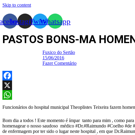
Skip to content
acebook
Instagram
Twitter
Whatsapp
PASTOS BONS-MA HOME
Fuxico do Sertão
15/06/2016
Fazer Comentário
Facebook
X
WhatsApp
Funcionários do hospital municipal Theoplistes Teixeira fazem hom
Bom dia a todos ! Este momento é ímpar tanto para mim , como para t
homenagear o nosso saudoso médico #Dr.#Raimundo #Coelho #de #Sa #
de enfermagem por ter sido o lugar neste hospital , em que Dr.Raimun