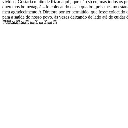
vividos. Gostaria muito de frizar aqui , que não só eu, mas todos o
queremos homenageá – lo colocando o seu quadro ,pois mesmo estand
meu agradecimento A Diretora por ter permitido que fosse colocado o
para a saúde do nosso povo, às vezes deixando de lado até de cuid
👏🏻🙏🏻🙏🏻🙏🏻🙏🏻🙏🏻