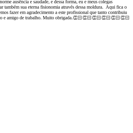
norme ausência e saudade, e dessa forma, eu e meus colegas
 também sua eterna fisionomia através dessa moldura. Aqui fica o
mos fazer em agradecimento a este profissional que tanto contribuiu
heiro e amigo de trabalho. Muito obrigada.👏🏻👏🏻👏🏻👏🏻👏🏻👏🏻