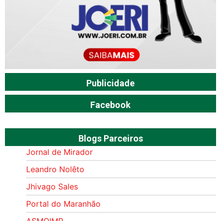
Publicidade
Facebook
Blogs Parceiros
Jornal de Mirador
Leandro Nolêto
Jhivago Sales
Portal do Maranhão
ASMOIMP