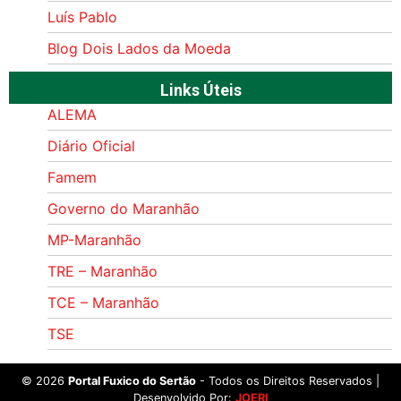
Luís Pablo
Blog Dois Lados da Moeda
Links Úteis
ALEMA
Diário Oficial
Famem
Governo do Maranhão
MP-Maranhão
TRE – Maranhão
TCE – Maranhão
TSE
©
2026
Portal Fuxico do Sertão
- Todos os Direitos Reservados |
Desenvolvido Por:
JOERI