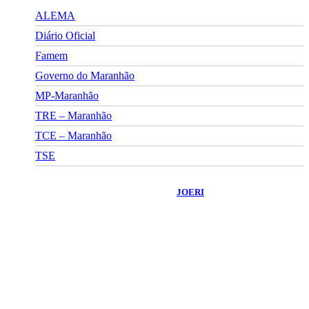
ALEMA
Diário Oficial
Famem
Governo do Maranhão
MP-Maranhão
TRE – Maranhão
TCE – Maranhão
TSE
©
2026
Portal Fuxico do Sertão
- Todos os Direitos Reservados |
Desenvolvido Por:
JOERI