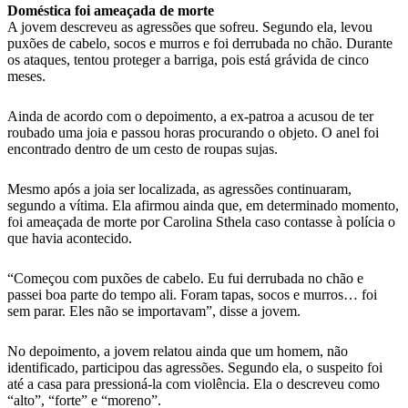
Doméstica foi ameaçada de morte
A jovem descreveu as agressões que sofreu. Segundo ela, levou
puxões de cabelo, socos e murros e foi derrubada no chão. Durante
os ataques, tentou proteger a barriga, pois está grávida de cinco
meses.
Ainda de acordo com o depoimento, a ex-patroa a acusou de ter
roubado uma joia e passou horas procurando o objeto. O anel foi
encontrado dentro de um cesto de roupas sujas.
Mesmo após a joia ser localizada, as agressões continuaram,
segundo a vítima. Ela afirmou ainda que, em determinado momento,
foi ameaçada de morte por Carolina Sthela caso contasse à polícia o
que havia acontecido.
“Começou com puxões de cabelo. Eu fui derrubada no chão e
passei boa parte do tempo ali. Foram tapas, socos e murros… foi
sem parar. Eles não se importavam”, disse a jovem.
No depoimento, a jovem relatou ainda que um homem, não
identificado, participou das agressões. Segundo ela, o suspeito foi
até a casa para pressioná-la com violência. Ela o descreveu como
“alto”, “forte” e “moreno”.