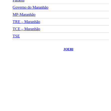
Famem
Governo do Maranhão
MP-Maranhão
TRE – Maranhão
TCE – Maranhão
TSE
©
2026
Portal Fuxico do Sertão
- Todos os Direitos Reservados |
Desenvolvido Por:
JOERI