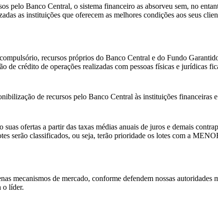
 pelo Banco Central, o sistema financeiro as absorveu sem, no entanto, 
izadas as instituições que oferecem as melhores condições aos seus clie
 compulsório, recursos próprios do Banco Central e do Fundo Garantidor
o de crédito de operações realizadas com pessoas físicas e jurídicas fica
ponibilização de recursos pelo Banco Central às instituições financeiras
ão suas ofertas a partir das taxas médias anuais de juros e demais contra
tes serão classificados, ou seja, terão prioridade os lotes com a MENOR
apenas mecanismos de mercado, conforme defendem nossas autoridades m
o líder.