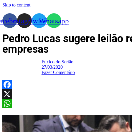
Skip to content
acebook
Instagram
Twitter
Whatsapp
Pedro Lucas sugere leilão 
empresas
Fuxico do Sertão
27/03/2020
Fazer Comentário
Facebook
X
WhatsApp