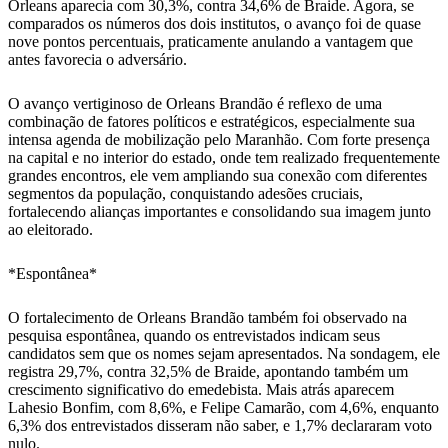
Orleans aparecia com 30,3%, contra 34,6% de Braide. Agora, se
comparados os números dos dois institutos, o avanço foi de quase
nove pontos percentuais, praticamente anulando a vantagem que
antes favorecia o adversário.
O avanço vertiginoso de Orleans Brandão é reflexo de uma
combinação de fatores políticos e estratégicos, especialmente sua
intensa agenda de mobilização pelo Maranhão. Com forte presença
na capital e no interior do estado, onde tem realizado frequentemente
grandes encontros, ele vem ampliando sua conexão com diferentes
segmentos da população, conquistando adesões cruciais,
fortalecendo alianças importantes e consolidando sua imagem junto
ao eleitorado.
*Espontânea*
O fortalecimento de Orleans Brandão também foi observado na
pesquisa espontânea, quando os entrevistados indicam seus
candidatos sem que os nomes sejam apresentados. Na sondagem, ele
registra 29,7%, contra 32,5% de Braide, apontando também um
crescimento significativo do emedebista. Mais atrás aparecem
Lahesio Bonfim, com 8,6%, e Felipe Camarão, com 4,6%, enquanto
6,3% dos entrevistados disseram não saber, e 1,7% declararam voto
nulo.