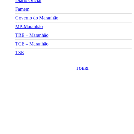
Diário Oficial
Famem
Governo do Maranhão
MP-Maranhão
TRE – Maranhão
TCE – Maranhão
TSE
©
2026
Portal Fuxico do Sertão
- Todos os Direitos Reservados |
Desenvolvido Por:
JOERI