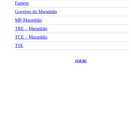
Famem
Governo do Maranhão
MP-Maranhão
TRE – Maranhão
TCE – Maranhão
TSE
©
2026
Portal Fuxico do Sertão
- Todos os Direitos Reservados |
Desenvolvido Por:
JOERI