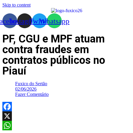
Skip to content
acebook
Instagram
Twitter
Whatsapp
PF, CGU e MPF atuam
contra fraudes em
contratos públicos no
Piauí
Fuxico do Sertão
02/06/2026
Fazer Comentário
Facebook
X