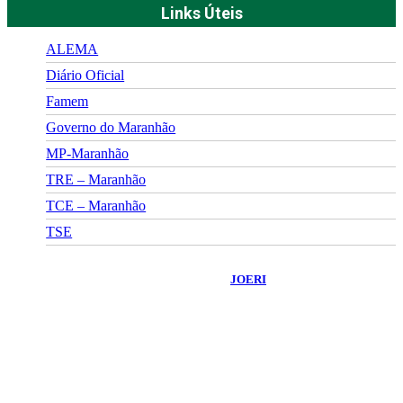
Links Úteis
ALEMA
Diário Oficial
Famem
Governo do Maranhão
MP-Maranhão
TRE – Maranhão
TCE – Maranhão
TSE
©
2026
Portal Fuxico do Sertão
- Todos os Direitos Reservados |
Desenvolvido Por:
JOERI