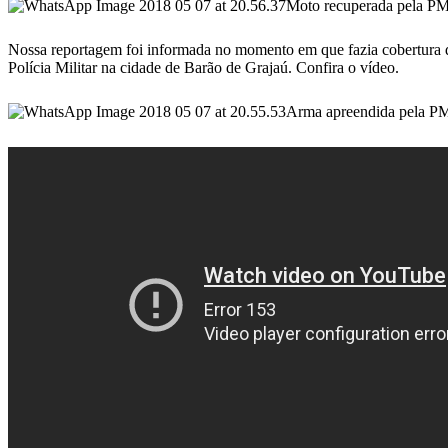
Moto recuperada pela PM
Nossa reportagem foi informada no momento em que fazia cobertura dà
Polícia Militar na cidade de Barão de Grajaú. Confira o vídeo.
Arma apreendida pela P