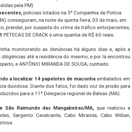
edidas pela PM)
rpecentes,
policiais lotados na 3º Companhia de Polícia
) conseguiram, na noite de quinta-feira, 03 de maio, em
, prender, por suspeita do crime de tráfico entorpecentes,
PETECAS DE CRACK e uma quantia de R$ 60 reais.
vinha monitorando as denúncias há alguns dias e, após a
 diligências até a residência do mesmo, e por lá encontrou
speito, e ANTÔNIO MIRANDA DE SOUSA, cunhado.
vindo a localizar 14 papelotes de maconha
embalados em
ia duvidosa. Diante dos fatos, foi dado voz de prisão para
duzidos para a 11ª Delegacia regional de Balsas (MA).
 de São Raimundo das Mangabeiras/MA,
que realizou a
es, Sargento Cavalcante, Cabo Miranda, Cabo Willian,
stosa.