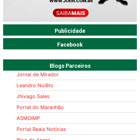
Publicidade
Facebook
Blogs Parceiros
Jornal de Mirador
Leandro Nolêto
Jhivago Sales
Portal do Maranhão
ASMOIMP
Portal Reais Notí­cias