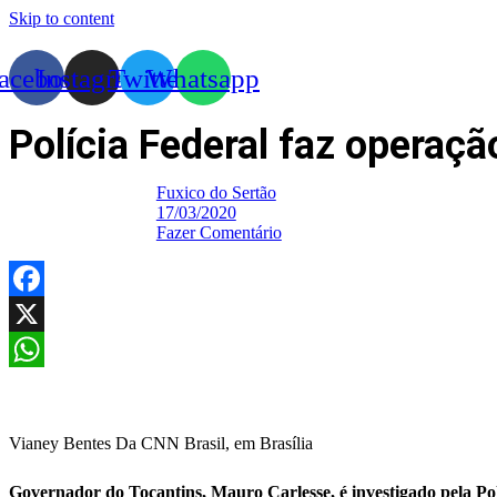
Skip to content
acebook
Instagram
Twitter
Whatsapp
Polícia Federal faz operaç
Fuxico do Sertão
17/03/2020
Fazer Comentário
Facebook
X
WhatsApp
Vianey Bentes Da CNN Brasil, em Brasília
Governador do Tocantins, Mauro Carlesse, é investigado pela Pol