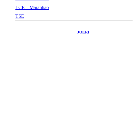
TCE – Maranhão
TSE
©
2026
Portal Fuxico do Sertão
- Todos os Direitos Reservados |
Desenvolvido Por:
JOERI