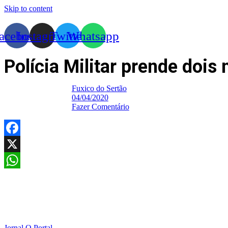
Skip to content
acebook
Instagram
Twitter
Whatsapp
Polícia Militar prende dois
Fuxico do Sertão
04/04/2020
Fazer Comentário
Facebook
X
WhatsApp
Jornal O Portal