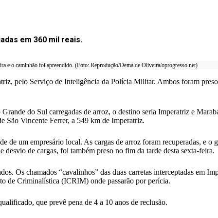
adas em 360 mil reais.
eira e o caminhão foi apreendido. (Foto: Reprodução/Dema de Oliveira/oprogresso.net)
atriz, pelo Serviço de Inteligência da Polícia Militar. Ambos foram pres
 Grande do Sul carregadas de arroz, o destino seria Imperatriz e Marabá
de São Vincente Ferrer, a 549 km de Imperatriz.
 de um empresário local. As cargas de arroz foram recuperadas, e o ga
 e desvio de cargas, foi também preso no fim da tarde desta sexta-feira.
dos. Os chamados “cavalinhos” das duas carretas interceptadas em Imp
uto de Criminalística (ICRIM) onde passarão por perícia.
ualificado, que prevê pena de 4 a 10 anos de reclusão.