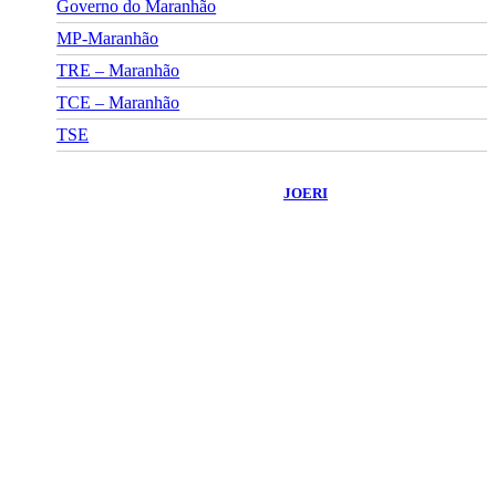
Governo do Maranhão
MP-Maranhão
TRE – Maranhão
TCE – Maranhão
TSE
©
2026
Portal Fuxico do Sertão
- Todos os Direitos Reservados |
Desenvolvido Por:
JOERI